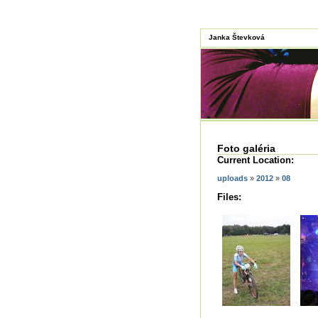
Janka Števková
Foto galéria
Current Location:
uploads
»
2012
»
08
Files: