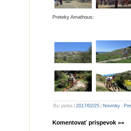
Preteky Amathous:
By: janka |
2017/02/25
|
Novinky
-
Pre
Komentovať príspevok »»