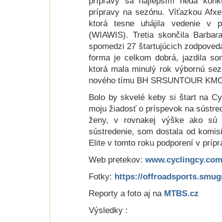
prípravy sa najlepším nedá konk
prípravy na sezónu. Víťazkou Afxen
ktorá tesne uhájila vedenie v 
(WIAWIS). Tretia skončila Barba
spomedzi 27 štartujúcich zodpove
forma je celkom dobrá, jazdila s
ktorá mala minulý rok výbornú sez
nového tímu BH SRSUNTOUR KMC
Bolo by skvelé keby si štart na C
moju žiadosť o príspevok na sústre
ženy, v rovnakej výške ako sú p
sústredenie, som dostala od komi
Elite v tomto roku podporení v príp
Web pretekov:
www.cyclingcy.co
Fotky:
https://offroadsports.sm
Reporty a foto aj na
MTBS.cz
Výsledky :