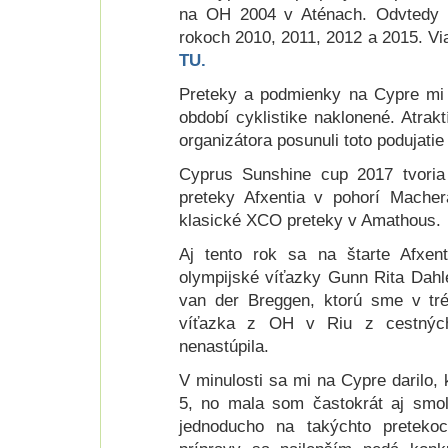
na OH 2004 v Aténach. Odvtedy so
rokoch 2010, 2011, 2012 a 2015. Vi
TU.
Preteky a podmienky na Cypre mi 
období cyklistike naklonené. Atrakt
organizátora posunuli toto podujati
Cyprus Sunshine cup 2017 tvoria 
preteky Afxentia v pohorí Macher
klasické XCO preteky v Amathous.
Aj tento rok sa na štarte Afxent
olympijské víťazky Gunn Rita Dahle
van der Breggen, ktorú sme v trén
víťazka z OH v Riu z cestných
nenastúpila.
V minulosti sa mi na Cypre darilo,
5, no mala som častokrát aj smol
jednoducho na takýchto pretekoc