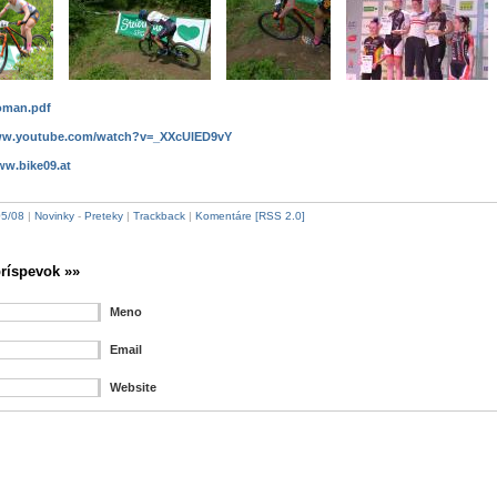
oman.pdf
www.youtube.com/watch?v=_XXcUlED9vY
w.bike09.at
05/08
|
Novinky
-
Preteky
|
Trackback
|
Komentáre [RSS 2.0]
ríspevok »»
Meno
Email
Website