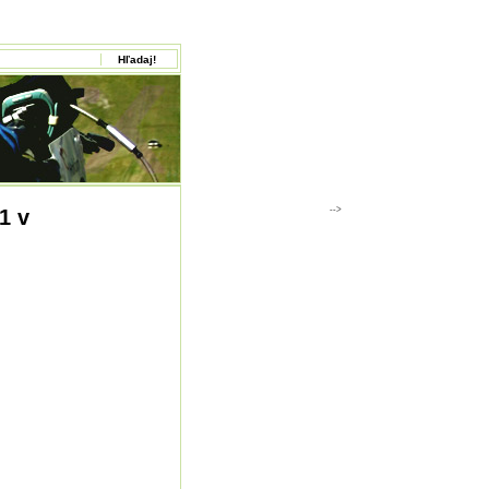
-->
1 v