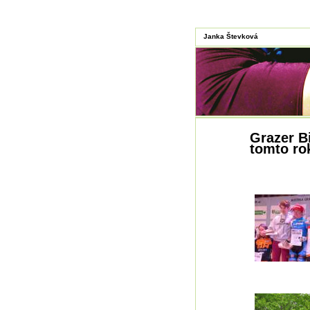
Janka Števková
Grazer B
tomto ro