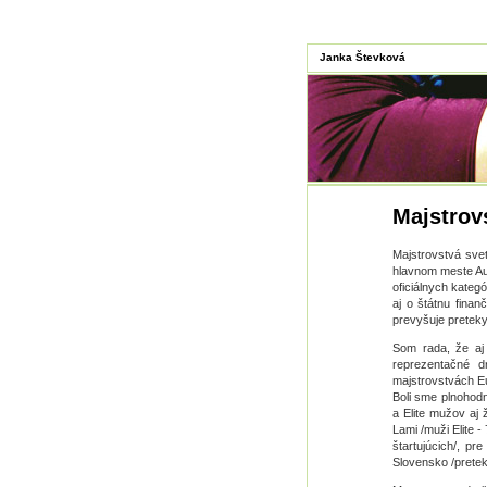
Janka Števková
Majstrov
Majstrovstvá svet
hlavnom meste Aus
oficiálnych kateg
aj o štátnu fina
prevyšuje pretek
Som rada, že aj
reprezentačné d
majstrovstvách E
Boli sme plnohodn
a Elite mužov aj 
Lami /muži Elite -
štartujúcich/, pr
Slovensko /preteky