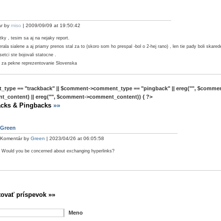
r by
miso
| 2009/09/09 at 19:50:42
tky , tesim sa aj na nejaky report.
rala sialene a aj priamy prenos stal za to (skoro som ho prespal -bol o 2-hej rano) , len tie pady boli skare
setci ste bojovali statocne .
za pekne reprezentovanie Slovenska
type == "trackback" || $comment->comment_type == "pingback" || ereg("
", $commen
_content) || ereg("
", $comment->comment_content)) { ?>
acks & Pingbacks
»»
Green
Komentár by
Green
| 2023/04/26 at 06:05:58
Would you be concerned about exchanging hyperlinks?
ovať príspevok »»
Meno