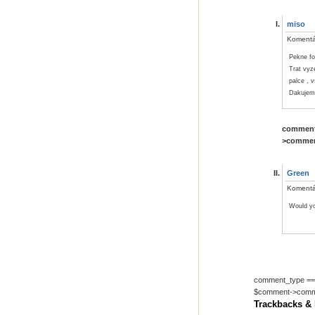
miso
Komentá
Pekne fo
Trat vyze
palce , v
Dakujem 
comment_
>comment
Green
Komentá
Would yo
comment_type == 
$comment->comme
Trackbacks &