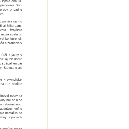
 lepšie ako 31.
a privysoká. Som
horoby, prípadne
eva.
ho pohára sa mu
l aj Mišo Lami,
eta - švajčiara
o muža sveta pri
vej konkurencii.
pád a zranenie v
ťažil z jazdy v
ale aj tak dobre
 strácal len pár
. Štafeta je ale
e k olympijskej
 na 122. priečke
inovej cesty (z
loty boli od 0 po
ou slovenčinou.
apagájov voľne
ale nestačilo na
trebný odpočinok