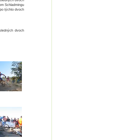
osledných dvoch
kom Schladmingu
 po týchto dvoch
osledných dvoch