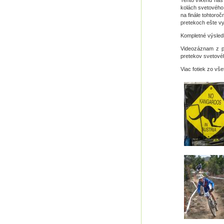
Tento víkend nás
kolách svetového
na finále tohtoro
pretekoch ešte vy
Kompletné výsle
Videozáznam z 
pretekov svetové
Viac fotiek zo vš