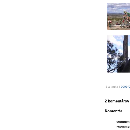
By: janka |
2009/
2 komentárov 
Komentár
comment_
>comment