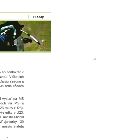
-->
 ani tentokrát v
veta. V šiestich
 ďalšiu sezónu a
 MS teda rádovo
l vyslať na MS
tekoch na MS a
23 rokov (U23).
 výsledky v U23,
0. miesto Michal
NF /juniorky - 30
. miesto štafeta