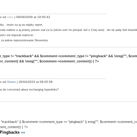
r od
miso
| 09/09/2009 at 19:50:42
tky , tesim sa aj na nejaky report.
rala sialene a aj priamy prenos stal za to (skoro som ho prespal -bol o 2-hej rano) , len tie pady boli skare
setci ste bojovali statocne .
za pekne reprezentovanie Slovenska
type != "trackback" && $comment->comment_type != "pingback" && !ereg("
", $co
_content) && !ereg("
", $comment->comment_content)) { ?>
r od
Green
| 26/04/2023 at 06:05:58
u be concerned about exchanging hyperlinks?
"trackback" || $comment->comment_type == "pingback" || ereg("
", $comment->comment_cont
nt_content)) { ?>
 Pingbacks
»»