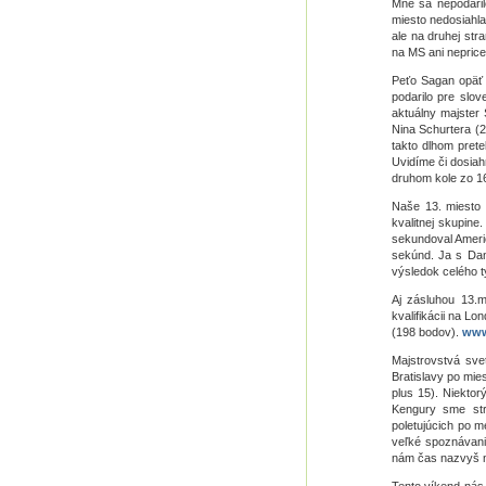
Mne sa nepodaril
miesto nedosiahla
ale na druhej str
na MS ani neprices
Peťo Sagan opäť 
podarilo pre slo
aktuálny majster
Nina Schurtera (2
takto dlhom prete
Uvidíme či dosiah
druhom kole zo 16
Naše 13. miesto 
kvalitnej skupine
sekundoval Američ
sekúnd. Ja s Dano
výsledok celého t
Aj zásluhou 13.m
kvalifikácii na L
(198 bodov).
www
Majstrovstvá sve
Bratislavy po mies
plus 15). Niekto
Kengury sme str
poletujúcich po m
veľké spoznávanie
nám čas nazvyš n