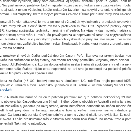
o dosiahnuť výsledok, ktorý som očakávala. Aj napriek dobrému pocitu z výkonu som na
. Nevyšiel mi úvod pretekov, keď v nájazde hrozilo viacero kolízií a nervozita všetkých bol
ane aj rada z tohoto výsledku, kedže niektorým favoritom sa nevyhli zranenia v tréningu, c
tovali. Titul majsterky sveta v mojom preteku žien elite získala pre ruské farby Irina Kalenti
potvrdil že vie načasovať formu a po menej výrazných výsledkoch v pretekoch svetové
venské farby získať skvelé štvrté miesto v pretekoch mužov U23. Výborné preteky odjazdi
 SR, ktorému austrálska, technicky náročná trať sedela. Na víťazný čas nového majstra sv
hod 04min) stratil Mišo 11 minút, čo považujem za akceptovateľnú stratu na najrýchlejšieh
ku. Natália a Dano si v juniorských pretekoch vyskúšali po prvý raz ako sa jazdí vo sveto
nuté skúsenosti zužitkujú v budúcom roku. Škoda pádu Natálie, ktorá musela z preteku pre 
. miesta odstúpiť.
z pretekov tímových štafiet podržal dobrým časom Peťo. Štartoval na prvom úseku, kde 
. Mišo bol finišmanom našej štafety, bol trochu brzdený pomalšími krajinami, ktoré obiehal, 
anovi J.H.Kobielskemu s ktorým do posledného úseku štartovali spoločne a v cieli na neho
m sme našej štafete nijako extra nepomohli, no ani sme ju nepotopili na posledné priečky
ýmu a ten patrí všetkým štyrom z nás.
iesta zo štafiet (45 UCI bodov) sme sa v aktuálnom UCI rebríčku krajín posunuli bližši
ondýn 2012 u mužov aj žien. Slovenskou jednotkou v UCI rebríčku ostáva naďalej Michal Lami
.uci.ch
ta v Austrálii boli náročné nielen z pohľadu pretekov ale aj z pohľadu nekonečnej 39 hod
to ubytovania), časového posunu 8 hodín, iného ročného obdobia (v Austrálii začína jar a tep
rých zaskočilo aj jazdenie po ľavej strane, alebo nemožnosť dohodnúť sa našou ľúbozvučn
etli hneď prvý deň na tréningu, nečakané bolo aj veľké množstvo rôznych druhov p
este. Canberra má perfektné cyklochodníky a pekne zvlnené okolie pre cyklistiku. 11 nocí 
 okolia. Lepšie preskúmanie trás v Stromlo bike parku bolo lákavé, no nácvik trate a po
enechali. Tak možno nabudúce.